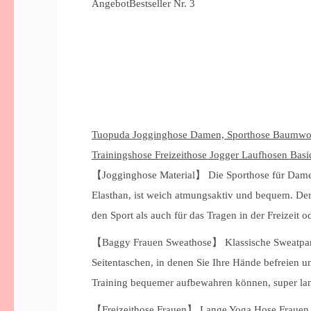
Angebot
Bestseller Nr. 3
Tuopuda Jogginghose Damen, Sporthose Baumwol
Trainingshose Freizeithose Jogger Laufhosen Basi
【Jogginghose Material】 Die Sporthose für Dame
Elasthan, ist weich atmungsaktiv und bequem. Der
den Sport als auch für das Tragen in der Freizeit o
【Baggy Frauen Sweathose】 Klassische Sweatpants
Seitentaschen, in denen Sie Ihre Hände befreien 
Training bequemer aufbewahren können, super lan
【Freizeithose Frauen】 Lange Yoga Hose Frauen, 