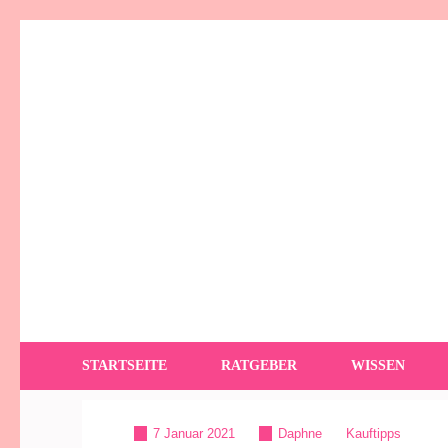
Zum
Inhalt
springen
(Enter
drücken)
YogaSummer
Yoga – Alles dazu!
STARTSEITE
RATGEBER
WISSEN
7 Januar 2021
Daphne
Kauftipps