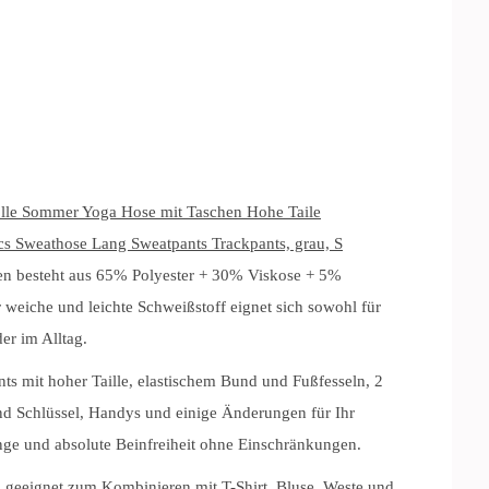
le Sommer Yoga Hose mit Taschen Hohe Taile
cs Sweathose Lang Sweatpants Trackpants, grau, S
n besteht aus 65% Polyester + 30% Viskose + 5%
 weiche und leichte Schweißstoff eignet sich sowohl für
der im Alltag.
 mit hoher Taille, elastischem Bund und Fußfesseln, 2
und Schlüssel, Handys und einige Änderungen für Ihr
ge und absolute Beinfreiheit ohne Einschränkungen.
geeignet zum Kombinieren mit T-Shirt, Bluse, Weste und