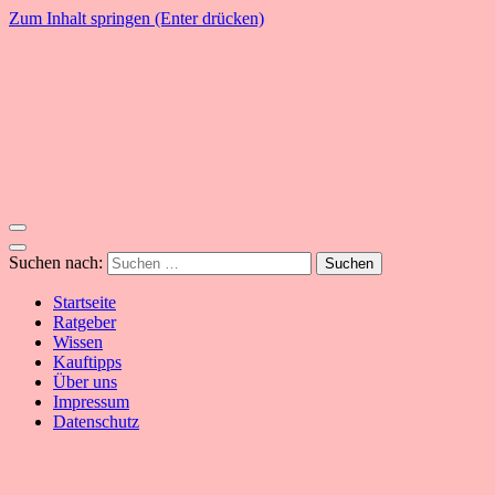
Zum Inhalt springen (Enter drücken)
YogaSummer
Yoga – Alles dazu!
Suchen nach:
Startseite
Ratgeber
Wissen
Kauftipps
Über uns
Impressum
Datenschutz