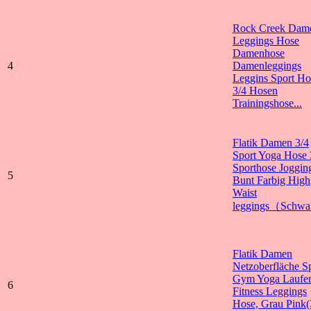
Rock Creek Dam
Leggings Hose
Damenhose
4
Damenleggings
Leggins Sport Ho
3/4 Hosen
Trainingshose...
Flatik Damen 3/4
Sport Yoga Hose 
Sporthose Joggin
5
Bunt Farbig High
Waist
leggings（Schwar
Flatik Damen
Netzoberfläche S
Gym Yoga Laufe
6
Fitness Leggings
Hose, Grau Pink(