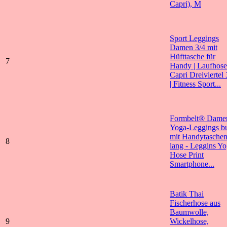
Capri), M
Sport Leggings
Damen 3/4 mit
Hüfttasche für
7
Handy | Laufhose
Capri Dreiviertel 
| Fitness Sport...
Formbelt® Dame
Yoga-Leggings b
mit Handytasche
8
lang - Leggins Yo
Hose Print
Smartphone...
Batik Thai
Fischerhose aus
Baumwolle,
9
Wickelhose,