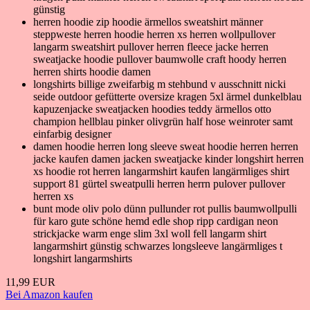
günstig
herren hoodie zip hoodie ärmellos sweatshirt männer
steppweste herren hoodie herren xs herren wollpullover
langarm sweatshirt pullover herren fleece jacke herren
sweatjacke hoodie pullover baumwolle craft hoody herren
herren shirts hoodie damen
longshirts billige zweifarbig m stehbund v ausschnitt nicki
seide outdoor gefütterte oversize kragen 5xl ärmel dunkelblau
kapuzenjacke sweatjacken hoodies teddy ärmellos otto
champion hellblau pinker olivgrün half hose weinroter samt
einfarbig designer
damen hoodie herren long sleeve sweat hoodie herren herren
jacke kaufen damen jacken sweatjacke kinder longshirt herren
xs hoodie rot herren langarmshirt kaufen langärmliges shirt
support 81 gürtel sweatpulli herren herrn pulover pullover
herren xs
bunt mode oliv polo dünn pullunder rot pullis baumwollpulli
für karo gute schöne hemd edle shop ripp cardigan neon
strickjacke warm enge slim 3xl woll fell langarm shirt
langarmshirt günstig schwarzes longsleeve langärmliges t
longshirt langarmshirts
11,99 EUR
Bei Amazon kaufen