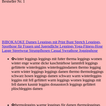
Bestseller Nr. 1
BIBOKAOKE Damen Leggings mit Print Bunt Stretch Leggings,
Sporthose für Frauen und Jugendliche Leggings Yoga-Fitness-Hose
Lange Streetwear Strumpfhosen Casual Sweathose Jogginghose
✿winter leggings leggings mit futter therma leggings women
winter enge warme dicke kaschmirhose lammfell leggings
gefütterte winterleggins winterlegginsdamen thermo legging
warm winter leggings leggings damen thermo thermoleggings
schwarz hosen leggings damen schwarz warm winterleggins
leggins mit fell gefüttert warm leggings women leggings mit
fell damen kasmir leggins donaustorch leggings gefüttert
plüschleggins damen
✿thermoleggins warme leggings für damen thermoleggings