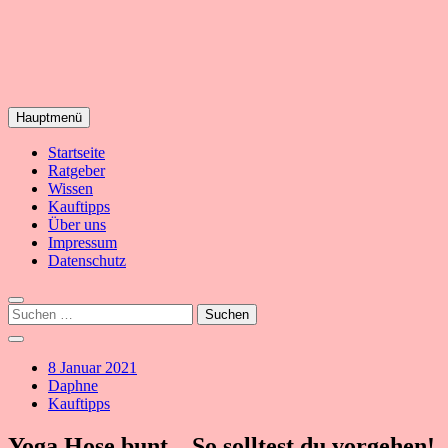
Hauptmenü
Yoga – Alles dazu!
Startseite
YogaSummer
Ratgeber
Wissen
Kauftipps
Über uns
Impressum
Datenschutz
Suchen
nach:
8 Januar 2021
Daphne
Kauftipps
Yoga Hose bunt – So solltest du vorgehen!