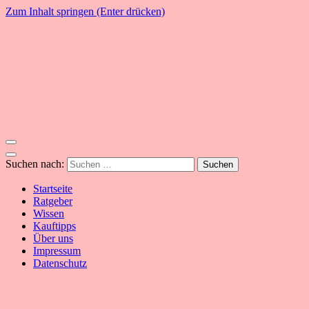
Zum Inhalt springen (Enter drücken)
YogaSummer
Yoga – Alles dazu!
Suchen nach:
Startseite
Ratgeber
Wissen
Kauftipps
Über uns
Impressum
Datenschutz