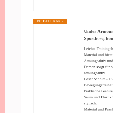
BESTSELLER NR. 2
Under Armour 
Sporthose, kom
Leichte Trainings
Material und biete
Atmungsaktiv und w
Damen sorgt für o
atmungsaktiv.
Loser Schnitt – Di
Bewegungsfreiheit.
Praktische Featur
Saum und Elastikb
stylisch.
Material und Pass