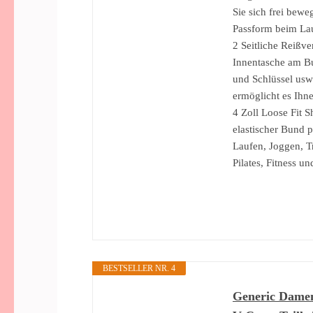
Sie sich frei bewe
Passform beim La
2 Seitliche Reißve
Innentasche am Bu
und Schlüssel usw
ermöglicht es Ihn
4 Zoll Loose Fit S
elastischer Bund 
Laufen, Joggen, Tr
Pilates, Fitness un
BESTSELLER NR. 4
Generic Damen