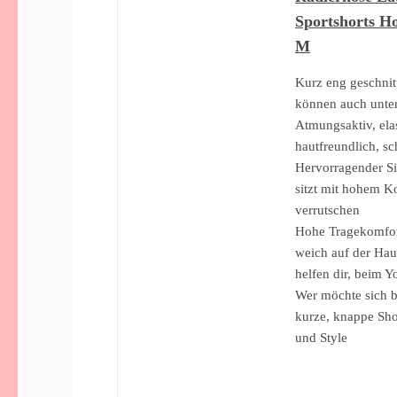
Sportshorts H
M
Kurz eng geschnitt
können auch unter
Atmungsaktiv, elast
hautfreundlich, sc
Hervorragender Sit
sitzt mit hohem K
verrutschen
Hohe Tragekomfort
weich auf der Hau
helfen dir, beim Y
Wer möchte sich b
kurze, knappe Sho
und Style