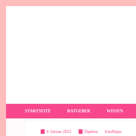
Zum
Inhalt
springen
(Enter
drücken)
YogaSummer
Yoga – Alles dazu!
STARTSEITE
RATGEBER
WISSEN
4 Januar 2021
Daphne
Kauftipps