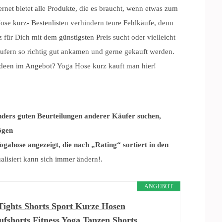
net bietet alle Produkte, die es braucht, wenn etwas zum
se kurz- Bestenlisten verhindern teure Fehlkäufe, denn
 für Dich mit dem günstigsten Preis sucht oder vielleicht
äufern so richtig gut ankamen und gerne gekauft werden.
 Ideen im Angebot? Yoga Hose kurz kauft man hier!
nders guten Beurteilungen anderer Käufer suchen,
ögen
gahose angezeigt, die nach „Rating“ sortiert in den
ualisiert kann sich immer ändern!.
ANGEBOT
ghts Shorts Sport Kurze Hosen
fshorts Fitness Yoga Tanzen Shorts