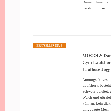
Damen, Innenbeinl
Passform: lose.
BESTSELLER NR. 3
MOCOLY Damen
Gym Laufshort
Laufhose Jogg
Atmungsaktives un
Laufshorts besteht
Schweiß ableitet,
Weich und ultralei
kühl an, kein dick
Eingebaute Mesh-S