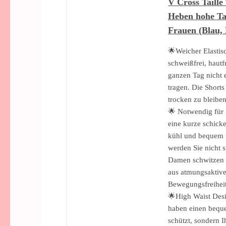
V Cross Taille
Heben hohe Tai
Frauen (Blau,
🌟Weicher Elastisc
schweißfrei, hautf
ganzen Tag nicht 
tragen. Die Short
trocken zu bleiben
🌟 Notwendig für 
eine kurze schick
kühl und bequem f
werden Sie nicht s
Damen schwitzen S
aus atmungsaktive
Bewegungsfreiheit 
🌟High Waist Desi
haben einen beque
schützt, sondern 