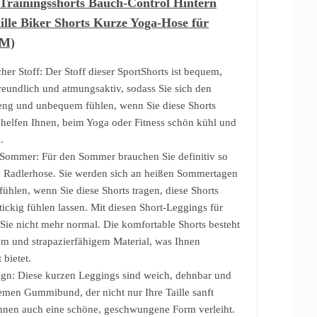
 Trainingsshorts Bauch-Control Hintern
lle Biker Shorts Kurze Yoga-Hose für
 M)
her Stoff: Der Stoff dieser SportShorts ist bequem,
reundlich und atmungsaktiv, sodass Sie sich den
eng und unbequem fühlen, wenn Sie diese Shorts
s helfen Ihnen, beim Yoga oder Fitness schön kühl und
.
Sommer: Für den Sommer brauchen Sie definitiv so
e Radlerhose. Sie werden sich an heißen Sommertagen
ühlen, wenn Sie diese Shorts tragen, diese Shorts
tickig fühlen lassen. Mit diesen Short-Leggings für
ie nicht mehr normal. Die komfortable Shorts besteht
m und strapazierfähigem Material, was Ihnen
bietet.
gn: Diese kurzen Leggings sind weich, dehnbar und
men Gummibund, der nicht nur Ihre Taille sanft
Ihnen auch eine schöne, geschwungene Form verleiht.