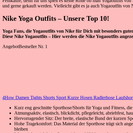
Fehlkäufe, denn für uns spielt es keine Rolle ob man Yogaoutfits von 
und gerne gekauft werden. Vielleicht gibt es ja auch Yogaoutfits von
Nike Yoga Outfits – Unsere Top 10!
Yoga Fans, die Yogaoutfits von Nike für Dich mit besonders gut
Diese Nike Yogaoutfits – Hier werden die Nike Yogaoutfits angeze
Angebot
Bestseller Nr. 1
4How Damen Tights Shorts Sport Kurze Hosen Radlerhose Laufshort
Kurz eng geschnitte Sporthose/Shorts für Yoga und Fitness, d
Atmungsaktiv, elastisch, blickdicht, pflegeleicht, abriebfest, ha
Hervorragender Sitz: Der breite, elastische Bund der kurzen Sp
Hohe Tragekomfort: Das Material der Sporthose trägt sich ange
bleiben