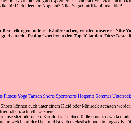
Nike für Dich mit dem günstigsten Preis sucht oder vielleicht auch nac
 Nike für Dich Ideen im Angebot? Nike Yoga Outfit kauft man hier!
en Beurteilungen anderer Käufer suchen, werden unsere er Nike Yo
igt, die nach „Rating“ sortiert in den Top 10 landen.
Diese Bestenli
s Fitness Yoga Tanzen Shorts Sportshorts Hotpants Sommer Unterroc
ie Shorts können auch unter einem Kleid oder Minirock getragen werden
utfreundlich, schnell trocknend
orthose sitzt mit hohem Komfort auf deiner Taille ohne zu zwicken ode
nehm weich auf der Haut und ist zudem elastisch und atmungsaktiv. Die