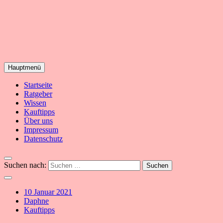
Hauptmenü
Yoga – Alles dazu!
Startseite
YogaSummer
Ratgeber
Wissen
Kauftipps
Über uns
Impressum
Datenschutz
Suchen nach:
10 Januar 2021
Daphne
Kauftipps