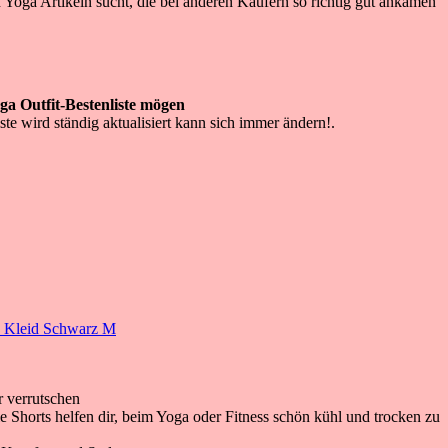
h Yoga Artikeln sucht, die bei anderen Käufern so richtig gut ankamen
ga Outfit-Bestenliste mögen
ste wird ständig aktualisiert kann sich immer ändern!.
k Kleid Schwarz M
r verrutschen
 Shorts helfen dir, beim Yoga oder Fitness schön kühl und trocken zu