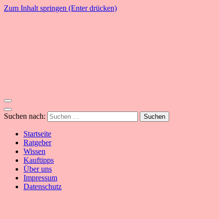
Zum Inhalt springen (Enter drücken)
YogaSummer
Yoga – Alles dazu!
Suchen nach:
Startseite
Ratgeber
Wissen
Kauftipps
Über uns
Impressum
Datenschutz