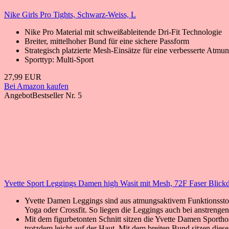
Nike Girls Pro Tights, Schwarz-Weiss, L
Nike Pro Material mit schweißableitende Dri-Fit Technologie
Breiter, mittelhoher Bund für eine sichere Passform
Strategisch platzierte Mesh-Einsätze für eine verbesserte Atmun
Sporttyp: Multi-Sport
27,99 EUR
Bei Amazon kaufen
Angebot
Bestseller Nr. 5
Yvette Sport Leggings Damen high Wasit mit Mesh, 72F Faser Blick
Yvette Damen Leggings sind aus atmungsaktivem Funktionsstoff
Yoga oder Crossfit. So liegen die Leggings auch bei anstreng
Mit dem figurbetonten Schnitt sitzen die Yvette Damen Sporthos
trotzdem leicht auf der Haut. Mit dem breiten Bund sitzen dies