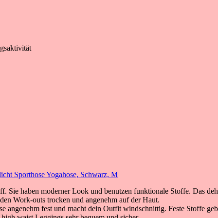
gsaktivität
dicht Sporthose Yogahose, Schwarz, M
. Sie haben moderner Look und benutzen funktionale Stoffe. Das dehn
enden Work-outs trocken und angenehm auf der Haut.
e angenehm fest und macht dein Outfit windschnittig. Feste Stoffe gebe
e high waist Leggings sehr bequem und sicher.